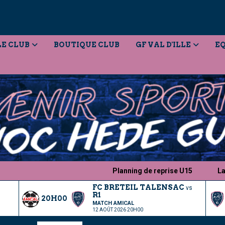
LE CLUB
BOUTIQUE CLUB
GF VAL D'ILLE
EQ
Planning de reprise U15
Lancemen
FC BRETEIL TALENSAC
vs
R1
20H00
MATCH AMICAL
12 AOÛT 2026 20H00