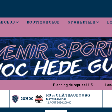
LE CLUB
BOUTIQUE CLUB
GF VAL D'ILLE
EQ
Planning de reprise U15
Lanceme
R3
CHÂTEAUBOURG
vs
20H00
MATCH AMICAL
12 AOÛT 2026 20H00