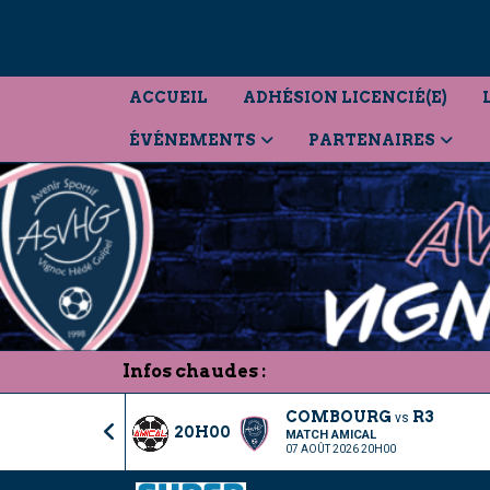
Panneau de gestion des cookies
ACCUEIL
ADHÉSION LICENCIÉ(E)
ÉVÉNEMENTS
PARTENAIRES
Infos chaudes :
COMBOURG
R3
vs
20H00
MATCH AMICAL
07 AOÛT 2026 20H00