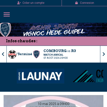
Panneau de gestion des cookies
Créer un compte
Connexion
Infos chaudes :
COMBOURG
R3
vs
Terminé
MATCH AMICAL
07 AOÛT 2026 20H00
10 mai 2025 à 09H00