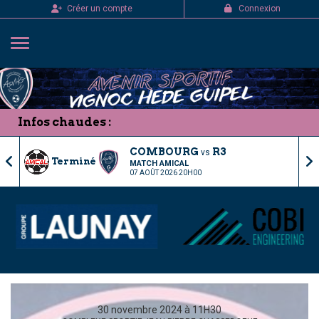
Panneau de gestion des cookies
Créer un compte
Connexion
Infos chaudes :
COMBOURG
R3
vs
Terminé
MATCH AMICAL
07 AOÛT 2026 20H00
30 novembre 2024 à 11H30