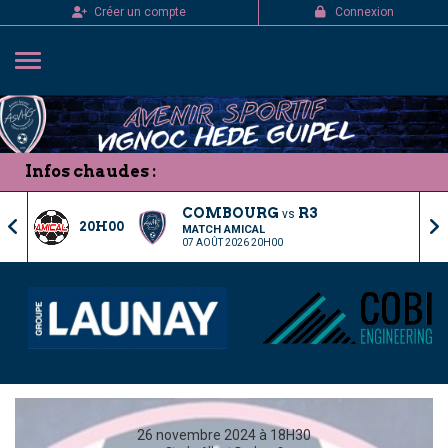
Panneau de gestion des cookies
Créer un compte
Connexion
Infos chaudes :
COMBOURG
R3
vs
20H00
MATCH AMICAL
07 AOÛT 2026 20H00
26 novembre 2024 à 18H30