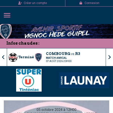
Panneau de gestion des cookies
Créer un compte
Connexion
Infos chaudes :
COMBOURG
R3
vs
Terminé
MATCH AMICAL
07 AOÛT 2026 20H00
05 octobre 2024 à 12H00