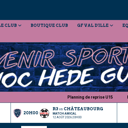
LE CLUB
BOUTIQUE CLUB
GF VAL D'ILLE
EQ
Planning de reprise U15
Lance
R3
CHÂTEAUBOURG
vs
20H00
MATCH AMICAL
12 AOÛT 2026 20H00