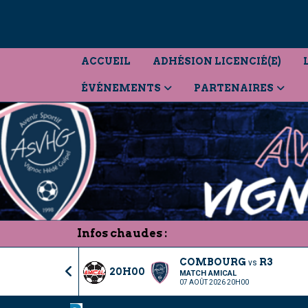
Panneau de gestion des cookies
ACCUEIL
ADHÉSION LICENCIÉ(E)
ÉVÉNEMENTS
PARTENAIRES
Infos chaudes :
COMBOURG
R3
vs
20H00
MATCH AMICAL
07 AOÛT 2026 20H00