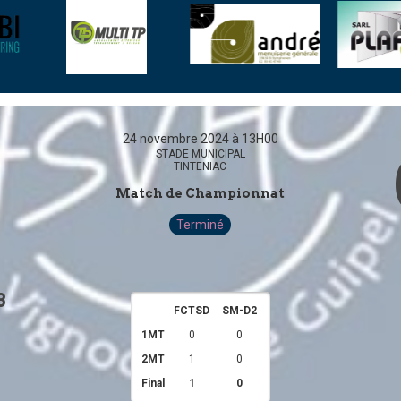
24 novembre 2024 à 13H00
STADE MUNICIPAL
TINTENIAC
Match de Championnat
Terminé
3
FCTSD
SM-D2
1MT
0
0
2MT
1
0
Final
1
0