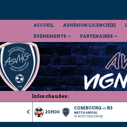
Panneau de gestion des cookies
ACCUEIL
ADHÉSION LICENCIÉ(E)
ÉVÉNEMENTS
PARTENAIRES
Infos chaudes :
COMBOURG
R3
vs
20H00
MATCH AMICAL
07 AOÛT 2026 20H00