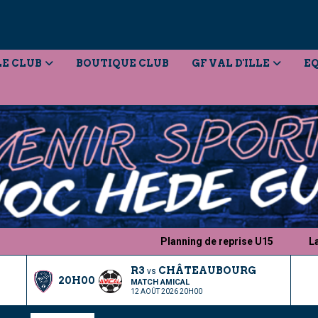
LE CLUB
BOUTIQUE CLUB
GF VAL D'ILLE
EQ
Planning de reprise U15
Lancemen
R3
CHÂTEAUBOURG
vs
20H00
MATCH AMICAL
12 AOÛT 2026 20H00