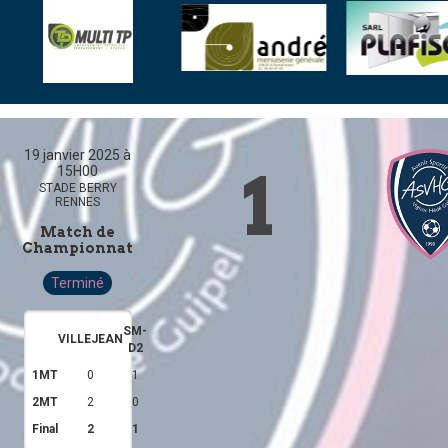
19 janvier 2025 à
1
15H00
STADE BERRY
RENNES
Match de
Championnat
Terminé
SM-
VILLEJEAN
D2
1MT
0
1
2MT
2
0
Final
2
1