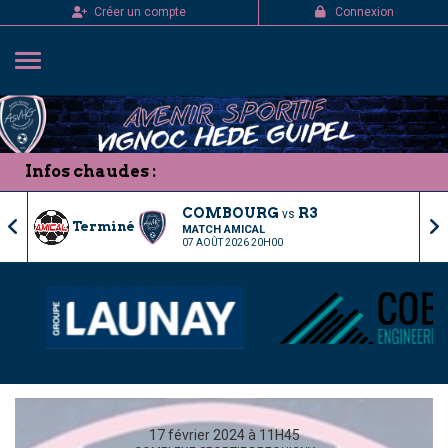
Panneau de gestion des cookies
Créer un compte
Connexion
Infos chaudes :
COMBOURG
R3
vs
Terminé
MATCH AMICAL
07 AOÛT 2026 20H00
17 février 2024 à 11H45