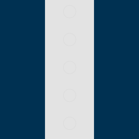
R3
CHÂTEAUBOURG
vs
MATCH AMICAL
12 AOÛT 2026 20H00