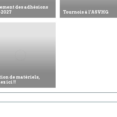
ement des adhésions
-2027
Tournois à l’ASVHG
ion de matériels,
ez ici !!