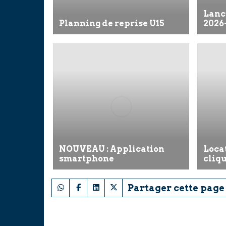
Lanc
Planning de reprise U15
2026
NOUVEAU : Application
Locat
smartphone
cliqu
Partager cette page