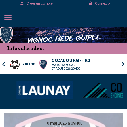
Panneau de gestion des cookies
Créer un compte
Connexion
Infos chaudes :
COMBOURG
R3
vs
20H00
MATCH AMICAL
07 AOÛT 2026 20H00
10 mai 2025 à 09H00