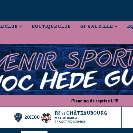
LE CLUB
BOUTIQUE CLUB
GF VAL D'ILLE
EQ
Planning de reprise U15
Lanc
R3
CHÂTEAUBOURG
vs
20H00
MATCH AMICAL
12 AOÛT 2026 20H00