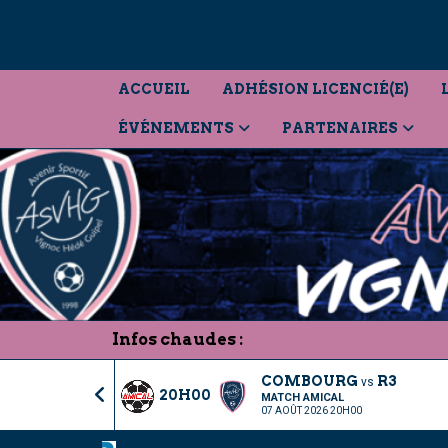
Panneau de gestion des cookies
ACCUEIL
ADHÉSION LICENCIÉ(E)
ÉVÉNEMENTS
PARTENAIRES
Infos chaudes :
COMBOURG
R3
vs
20H00
MATCH AMICAL
07 AOÛT 2026 20H00