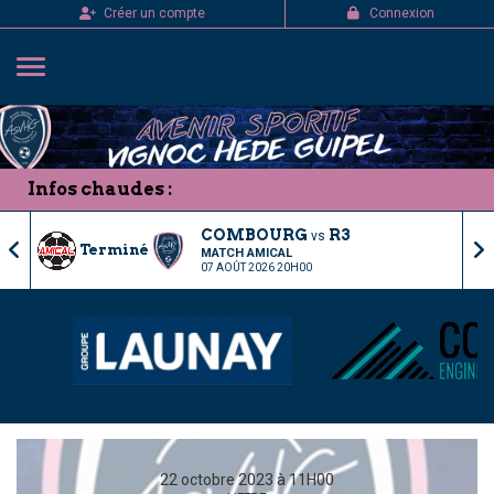
Panneau de gestion des cookies
Créer un compte
Connexion
Infos chaudes :
COMBOURG
R3
vs
Terminé
MATCH AMICAL
07 AOÛT 2026 20H00
22 octobre 2023 à 11H00