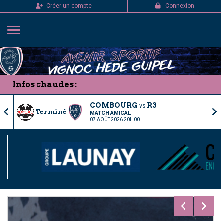
Panneau de gestion des cookies
Créer un compte
Connexion
Infos chaudes :
COMBOURG
R3
vs
Terminé
MATCH AMICAL
07 AOÛT 2026 20H00