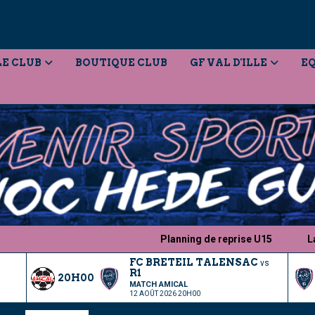
LE CLUB
BOUTIQUE CLUB
GF VAL D'ILLE
EQ
Planning de reprise U15
Lanceme
FC BRETEIL TALENSAC
vs
R1
20H00
MATCH AMICAL
12 AOÛT 2026 20H00